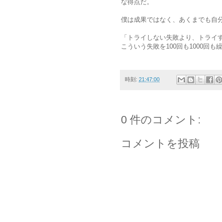
な得点だ。
僕は成果ではなく、あくまでも自
「トライしない失敗より、トライ
こういう失敗を100回も1000回
時刻:
21:47:00
0 件のコメント:
コメントを投稿