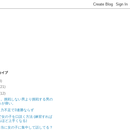
カイブ
3)
(21)
(12)
日。挑戦しない男より挑戦する男の
うが偉い。
き力不足で3連勝ならず
Eで女の子を口説く方法 (練習すれば
るほど上手くなる)
本当に女の子に集中して話してる？