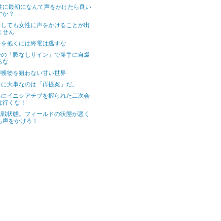
女性に最初になんて声をかけたら良い
すか？
どうしても女性に声をかけることが出
ません
子を抱くには終電は逃すな
子の「脈なしサイン」で勝手に自爆
るな
が獲物を狙わない甘い世界
子に大事なのは「再提案」だ。
男にイニシアチブを握られた二次会
は行くな！
観戦状態。フィールドの状態が悪く
も声をかけろ！