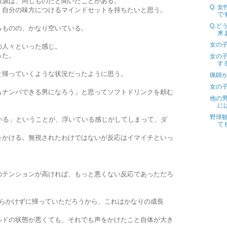
根源は、同じものだと聞いたことがある。
Q. 
、自分の味方につけるマインドセットを持ちたいと思う。
で
Q.
るものの、かなり空いている。
来
女の
の人々といった感じ。
った。
女の
す
と帰っていくような状況だったように思う。
猟師
女の
もナンパできる男になろう」と思ってソフトドリンクを頼む
他の
に
野球
いる」ということが、浮いている感じがしてしまって、ダ
て
をかける。無視されたわけではないが反応はイマイチといっ
のテンションが高ければ、もっと悪くない反応であっただろ
すらかけずに帰っていただろうから、これはかなりの成長
ルドの状態が悪くても、それでも声をかけたこと自体が大き