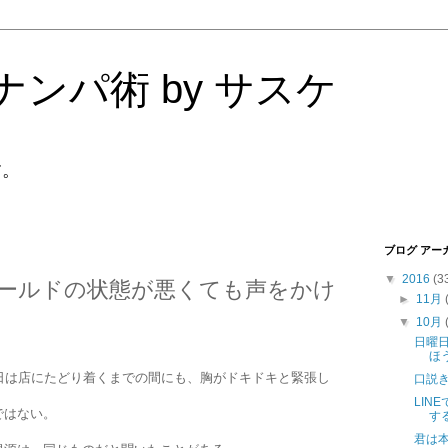
ンパ術 by サスケ
す。
ブログ アー
▼
2016
(3
ールドの状態が悪くても声をかけ
►
11月
▼
10月
日曜
ほ
日は店にたどり着くまでの間にも、胸がドキドキと緊張し
口説
LIN
ではない。
す
君は