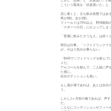
しかし「恐怖」と「武者震い」の
こういう緊張を「武者震いだ」と
店に着くと、立ち飲み状態ではあ
男が8割。女が2割。
フィールドは70%以上、野球観戦
「スポーツの日」にかぶってしま
「普通に飲みたそうな人」は続々
明日は仕事。「ソフトドリンクで
が、やはり気分が乗らない。
「BARでソフトドリンクを飲んで
メだ。
アルコールを頼んで、二人組に声
た感じ。
自分のテンションも低い。
もし場が場であれば、あとは自分
う。
しかし1ヶ月前の俺であれば、声
だ。
こんなにコンディションやフィー